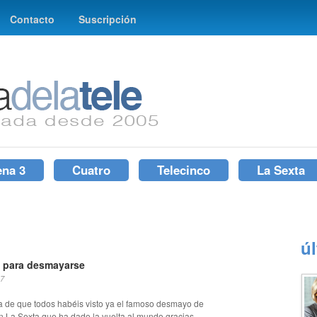
Contacto
Suscripción
ena 3
Cuatro
Telecinco
La Sexta
ú
s para desmayarse
07
a de que todos habéis visto ya el famoso desmayo de
 La Sexta que ha dado la vuelta al mundo gracias...