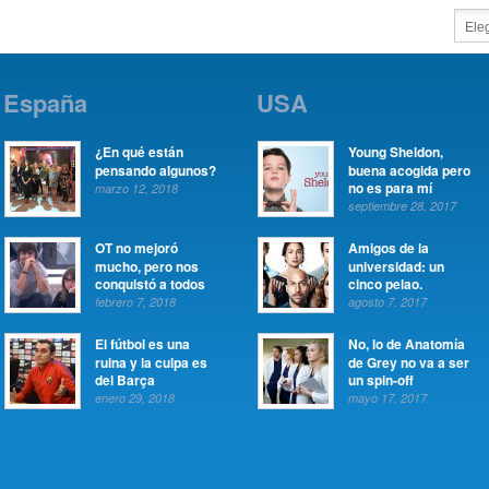
España
USA
¿En qué están
Young Sheldon,
pensando algunos?
buena acogida pero
no es para mí
marzo 12, 2018
septiembre 28, 2017
OT no mejoró
Amigos de la
mucho, pero nos
universidad: un
conquistó a todos
cinco pelao.
febrero 7, 2018
agosto 7, 2017
El fútbol es una
No, lo de Anatomía
ruina y la culpa es
de Grey no va a ser
del Barça
un spin-off
enero 29, 2018
mayo 17, 2017