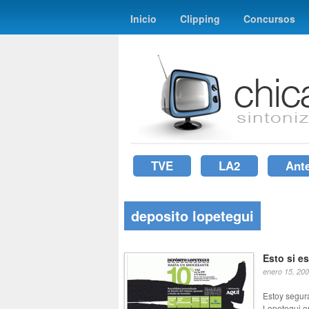
Inicio
Clipping
Concursos
TVE
LA2
Ant
deposito lopetegui
Esto si e
enero 15, 20
Estoy segur
Lopetegui en