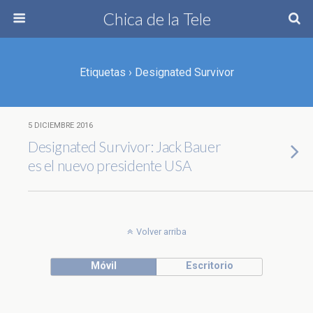
Chica de la Tele
Etiquetas › Designated Survivor
5 DICIEMBRE 2016
Designated Survivor: Jack Bauer
es el nuevo presidente USA
Volver arriba
Móvil
Escritorio