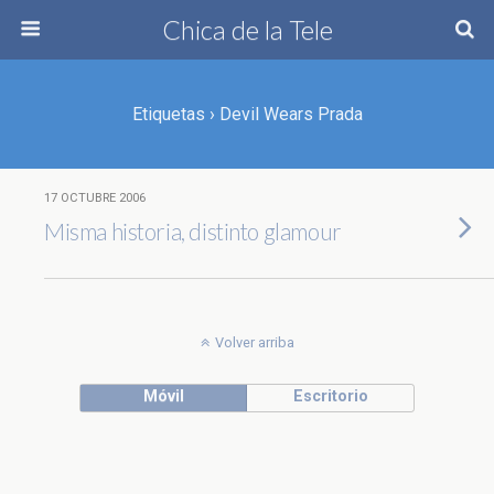
Chica de la Tele
Etiquetas › Devil Wears Prada
17 OCTUBRE 2006
Misma historia, distinto glamour
Volver arriba
Móvil
Escritorio