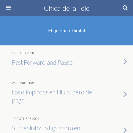
Chica de la Tele
Etiquetas › Digital
17 JULIO 2008
Fast Forward and Pause
25 JUNIO 2008
Las olimpiadas en HD, si pero de
pago
19 OCTUBRE 2007
Surrealista: La liga ahora en