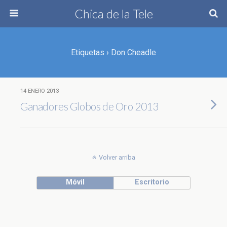
Chica de la Tele
Etiquetas › Don Cheadle
14 ENERO 2013
Ganadores Globos de Oro 2013
Volver arriba
Móvil
Escritorio