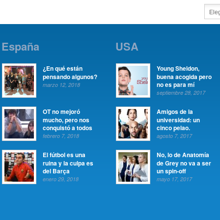
España
USA
¿En qué están
Young Sheldon,
pensando algunos?
buena acogida pero
no es para mí
marzo 12, 2018
septiembre 28, 2017
OT no mejoró
Amigos de la
mucho, pero nos
universidad: un
conquistó a todos
cinco pelao.
febrero 7, 2018
agosto 7, 2017
El fútbol es una
No, lo de Anatomía
ruina y la culpa es
de Grey no va a ser
del Barça
un spin-off
enero 29, 2018
mayo 17, 2017