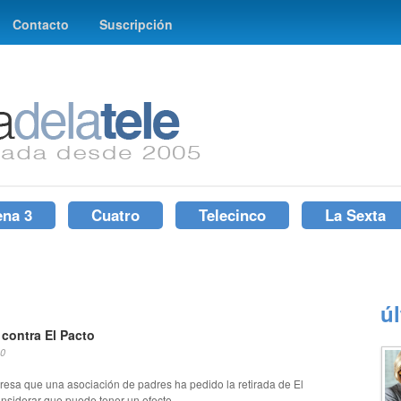
Contacto
Suscripción
ena 3
Cuatro
Telecinco
La Sexta
ú
 contra El Pacto
10
resa que una asociación de padres ha pedido la retirada de El
nsiderar que puede tener un efecto...