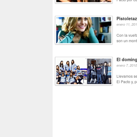
Pistoleta
enero 11, 20
Con la vuelt
son un mont
El doming
enero 7, 2010
Llevamos se
El Pacto y, 