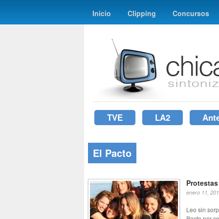
Inicio
Clipping
Concursos
TVE
LA2
Ant
El Pacto
Protestas
enero 11, 20
Leo sin sorp
Pacto por co