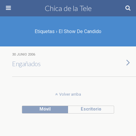
Chica de la Tele
Etiquetas › El Show De Candido
30 JUNIO 2006
Engañados
Volver arriba
Móvil
Escritorio