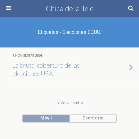
Chica de la Tele
Etiquetas › Elecciones EE.UU.
3 NOVIEMBRE 2008
La brutal cobertura de las
elecciones USA
Volver arriba
Móvil
Escritorio