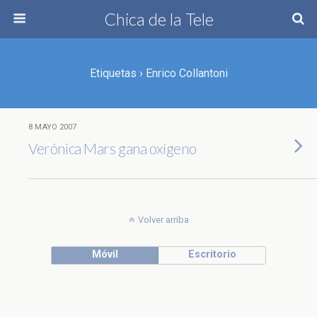
Chica de la Tele
Etiquetas › Enrico Collantoni
8 MAYO 2007
Verónica Mars gana oxígeno
Volver arriba
Móvil
Escritorio