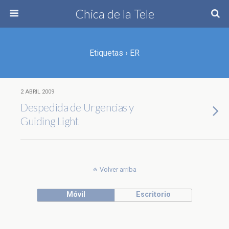
Chica de la Tele
Etiquetas › ER
2 ABRIL 2009
Despedida de Urgencias y
Guiding Light
Volver arriba
Móvil
Escritorio