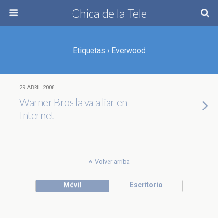
Chica de la Tele
Etiquetas › Everwood
29 ABRIL 2008
Warner Bros la va a liar en
Internet
Volver arriba
Móvil
Escritorio