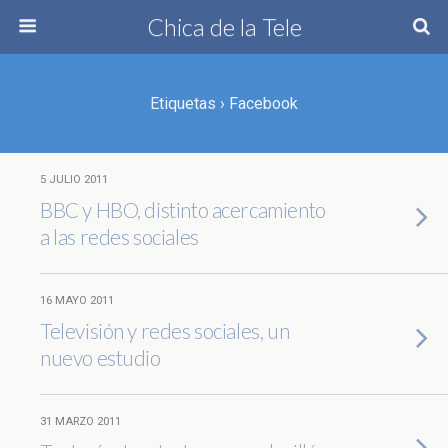
Chica de la Tele
Etiquetas › Facebook
5 JULIO 2011
BBC y HBO, distinto acercamiento
a las redes sociales
16 MAYO 2011
Televisión y redes sociales, un
nuevo estudio
31 MARZO 2011