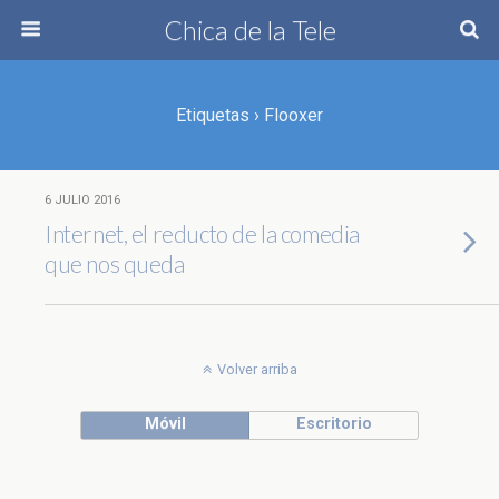
Chica de la Tele
Etiquetas › Flooxer
6 JULIO 2016
Internet, el reducto de la comedia
que nos queda
Volver arriba
Móvil
Escritorio