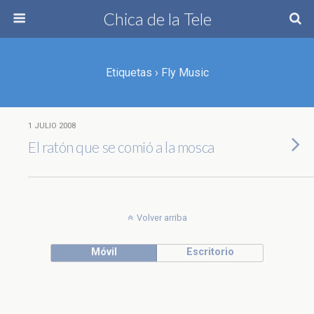
Chica de la Tele
Etiquetas › Fly Music
1 JULIO 2008
El ratón que se comió a la mosca
Volver arriba
Móvil
Escritorio