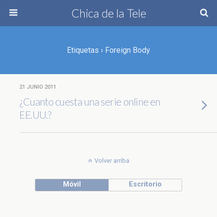
Chica de la Tele
Etiquetas › Foreign Body
21 JUNIO 2011
¿Cuanto cuesta una serie online en
EE.UU.?
Volver arriba
Móvil
Escritorio