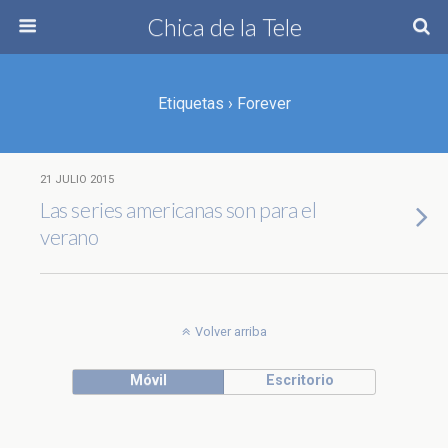
Chica de la Tele
Etiquetas › Forever
21 JULIO 2015
Las series americanas son para el
verano
Volver arriba
Móvil
Escritorio