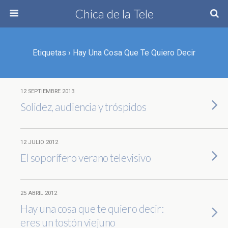
Chica de la Tele
Etiquetas › Hay Una Cosa Que Te Quiero Decir
12 SEPTIEMBRE 2013
Solidez, audiencia y tróspidos
12 JULIO 2012
El soporífero verano televisivo
25 ABRIL 2012
Hay una cosa que te quiero decir:
eres un tostón viejuno