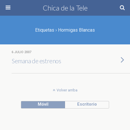
Chica de la Tele
Etiquetas › Hormigas Blancas
6 JULIO 2007
Semana de estrenos
Volver arriba
Móvil
Escritorio