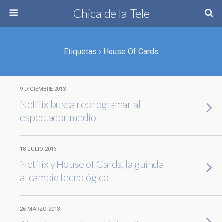
Chica de la Tele
Etiquetas › House Of Cards
9 DICIEMBRE 2013
Netflix busca reprogramar al
espectador medio
18 JULIO 2013
Netflix y House of Cards, la guinda
al cambio tecnológico
26 MARZO 2013