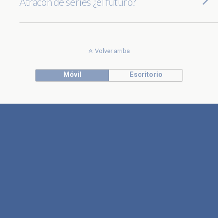
Atracón de series ¿el futuro?
Volver arriba
Móvil
Escritorio