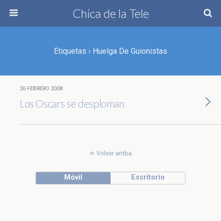
Chica de la Tele
Etiquetas › Huelga De Guionistas
26 FEBRERO 2008
Los Oscars se desploman
Volver arriba
Móvil
Escritorio