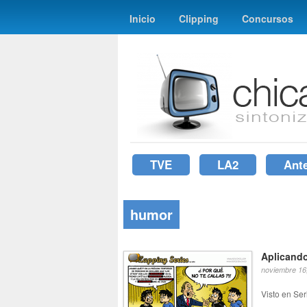
Inicio
Clipping
Concursos
TVE
LA2
Ant
humor
Aplicando
noviembre 16
Visto en Ser