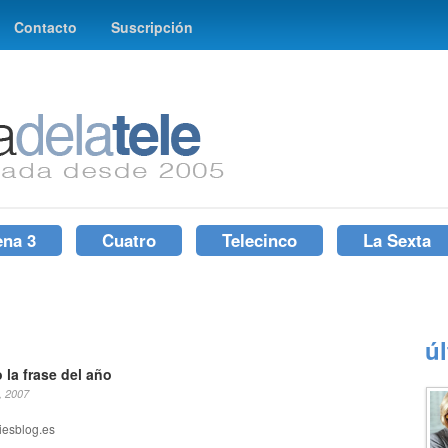
Contacto
Suscripción
ena 3
Cuatro
Telecinco
La Sexta
ú
 la frase del año
, 2007
iesblog.es