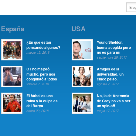
España
USA
¿En qué están
Young Sheldon,
pensando algunos?
buena acogida pero
no es para mí
marzo 12, 2018
septiembre 28, 2017
OT no mejoró
Amigos de la
mucho, pero nos
universidad: un
conquistó a todos
cinco pelao.
febrero 7, 2018
agosto 7, 2017
El fútbol es una
No, lo de Anatomía
ruina y la culpa es
de Grey no va a ser
del Barça
un spin-off
enero 29, 2018
mayo 17, 2017