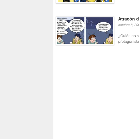
Atracón d
octubre 8, 20
¿Quién no se
protagonist