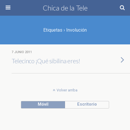
Chica de la Tele
Etiquetas › Involución
7 JUNIO 2011
Telecinco ¡Qué sibilina eres!
Volver arriba
Móvil
Escritorio