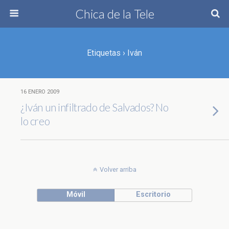
Chica de la Tele
Etiquetas › Iván
16 ENERO 2009
¿Iván un infiltrado de Salvados? No
lo creo
Volver arriba
Móvil
Escritorio