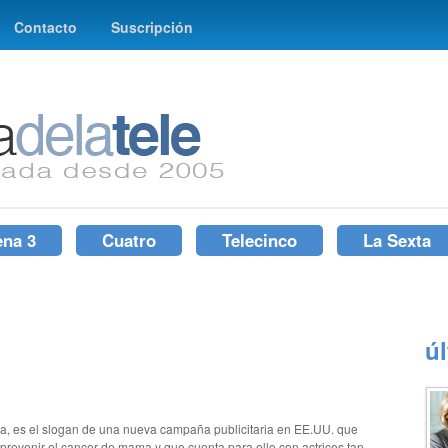
Contacto
Suscripción
ena 3
Cuatro
Telecinco
La Sexta
ú
rada, es el slogan de una nueva campaña publicitaria en EE.UU. que
prevenir el cancer de mama y que cuenta para ello con actrices tan