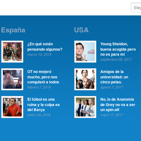
España
USA
¿En qué están
Young Sheldon,
pensando algunos?
buena acogida pero
no es para mí
marzo 12, 2018
septiembre 28, 2017
OT no mejoró
Amigos de la
mucho, pero nos
universidad: un
conquistó a todos
cinco pelao.
febrero 7, 2018
agosto 7, 2017
El fútbol es una
No, lo de Anatomía
ruina y la culpa es
de Grey no va a ser
del Barça
un spin-off
enero 29, 2018
mayo 17, 2017