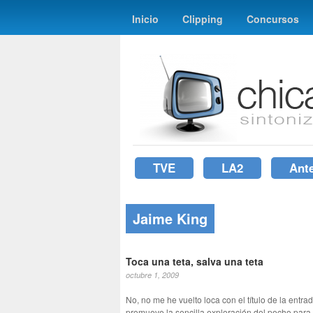
Inicio
Clipping
Concursos
TVE
LA2
Ant
Jaime King
Toca una teta, salva una teta
octubre 1, 2009
No, no me he vuelto loca con el título de la ent
promueve la sencilla exploración del pecho para 