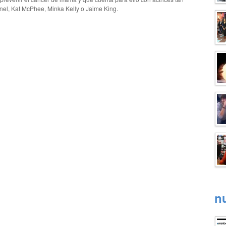
el, Kat McPhee, Minka Kelly o Jaime King.
n