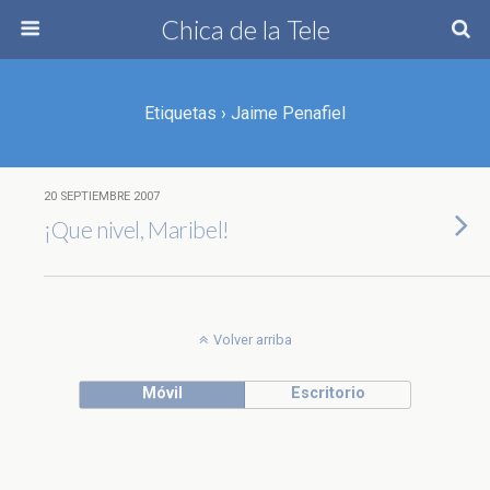
Chica de la Tele
Etiquetas › Jaime Penafiel
20 SEPTIEMBRE 2007
¡Que nivel, Maribel!
Volver arriba
Móvil
Escritorio