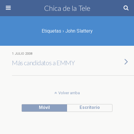
Chica de la Tele
Etiquetas › John Slattery
1 JULIO 2008
Más candidatos a EMMY
Volver arriba
Móvil
Escritorio