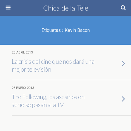
Chica de la Tele
Etiquetas › Kevin Bacon
23 ABRIL 2013
La crisis del cine que nos dará una
mejor televisión
23 ENERO 2013
The Following, los asesinos en
serie se pasan a la TV