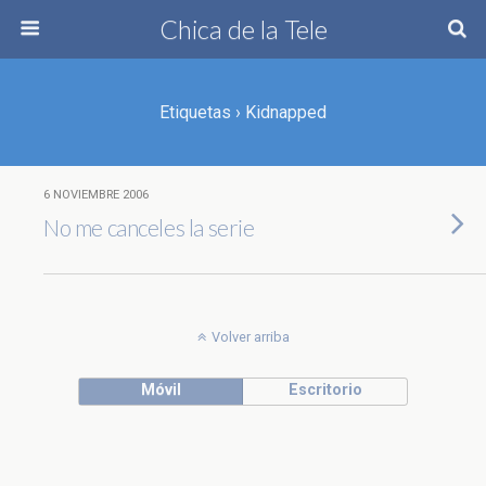
Chica de la Tele
Etiquetas › Kidnapped
6 NOVIEMBRE 2006
No me canceles la serie
Volver arriba
Móvil
Escritorio