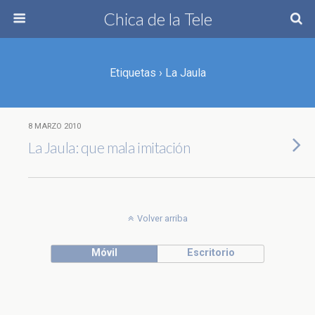
Chica de la Tele
Etiquetas › La Jaula
8 MARZO 2010
La Jaula: que mala imitación
Volver arriba
Móvil
Escritorio