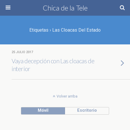
Chica de la Tele
Etiquetas › Las Cloacas Del Estado
25 JULIO 2017
Vaya decepción con Las cloacas de
interior
Volver arriba
Móvil
Escritorio