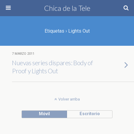
Chica de la Tele
Etiquetas › Lights Out
7 MARZO 2011
Nuevas series dispares: Body of
Proof y Lights Out
Volver arriba
Móvil
Escritorio