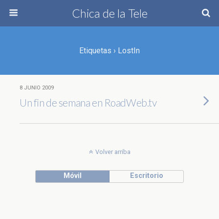
Chica de la Tele
Etiquetas › LostIn
8 JUNIO 2009
Un fin de semana en RoadWeb.tv
Volver arriba
Móvil
Escritorio