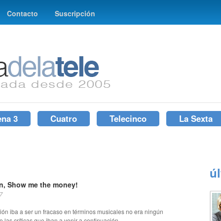
Contacto
Suscripción
ena 3
Cuatro
Telecinco
La Sexta
ú
on, Show me the money!
7
ión iba a ser un fracaso en términos musicales no era ningún
e las críticas que iban a venir a continuación...