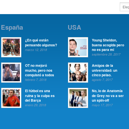
España
USA
¿En qué están
Young Sheldon,
pensando algunos?
buena acogida pero
no es para mí
marzo 12, 2018
septiembre 28, 2017
OT no mejoró
Amigos de la
mucho, pero nos
universidad: un
conquistó a todos
cinco pelao.
febrero 7, 2018
agosto 7, 2017
El fútbol es una
No, lo de Anatomía
ruina y la culpa es
de Grey no va a ser
del Barça
un spin-off
enero 29, 2018
mayo 17, 2017