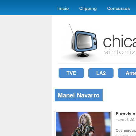
Inicio
Clipping
Concursos
TVE
LA2
Ant
Manel Navarro
Eurovisi
mayo 16, 201
Que Eurovis
secreto y qu