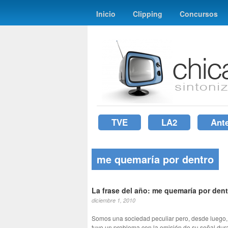
Inicio
Clipping
Concursos
TVE
LA2
Ant
me quemaría por dentro
La frase del año: me quemaría por dent
diciembre 1, 2010
Somos una sociedad peculiar pero, desde luego,
tuvo un problema con la emisión de su señal dura