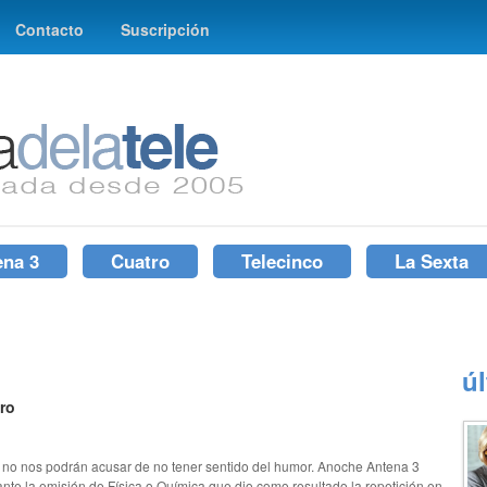
Contacto
Suscripción
ena 3
Cuatro
Telecinco
La Sexta
ú
ro
 no nos podrán acusar de no tener sentido del humor. Anoche Antena 3
nte la emisión de Física o Química que dio como resultado la repetición en