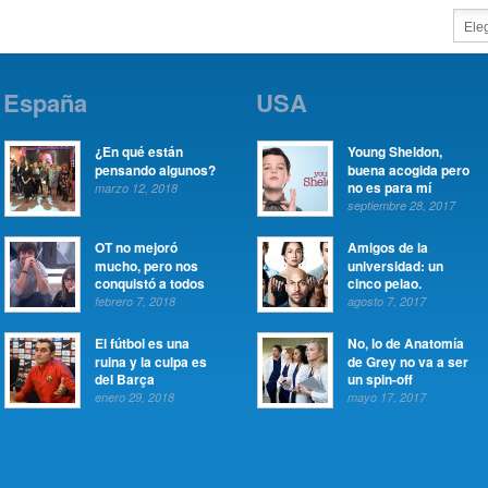
España
USA
¿En qué están
Young Sheldon,
pensando algunos?
buena acogida pero
no es para mí
marzo 12, 2018
septiembre 28, 2017
OT no mejoró
Amigos de la
mucho, pero nos
universidad: un
conquistó a todos
cinco pelao.
febrero 7, 2018
agosto 7, 2017
El fútbol es una
No, lo de Anatomía
ruina y la culpa es
de Grey no va a ser
del Barça
un spin-off
enero 29, 2018
mayo 17, 2017