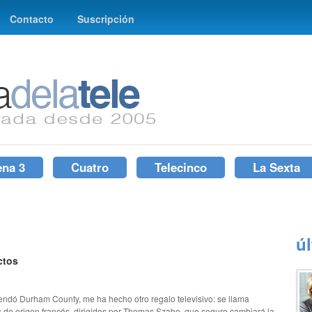
Contacto
Suscripción
ena 3
Cuatro
Telecinco
La Sexta
ú
ctos
ndó Durham County, me ha hecho otro regalo televisivo: se llama
 de origen francés, dirigidos por Thomas Szabo, que seguro cambiará la