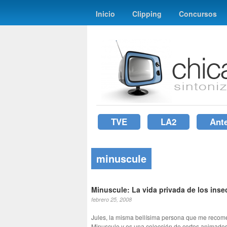
Inicio
Clipping
Concursos
TVE
LA2
Ant
minuscule
Minuscule: La vida privada de los inse
febrero 25, 2008
Jules, la misma bellísima persona que me recome
Minuscule y es una colección de cortos animados