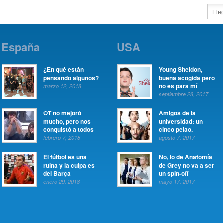
España
USA
¿En qué están
Young Sheldon,
pensando algunos?
buena acogida pero
no es para mí
marzo 12, 2018
septiembre 28, 2017
OT no mejoró
Amigos de la
mucho, pero nos
universidad: un
conquistó a todos
cinco pelao.
febrero 7, 2018
agosto 7, 2017
El fútbol es una
No, lo de Anatomía
ruina y la culpa es
de Grey no va a ser
del Barça
un spin-off
enero 29, 2018
mayo 17, 2017