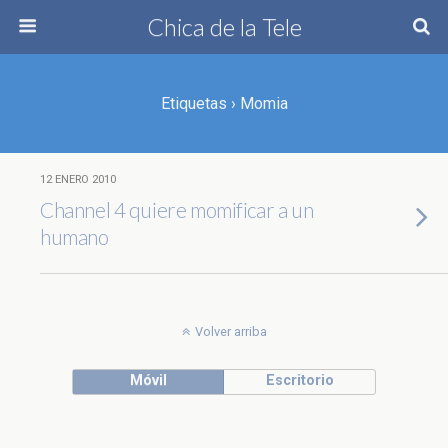
Chica de la Tele
Etiquetas › Momia
12 ENERO 2010
Channel 4 quiere momificar a un
humano
Volver arriba
Móvil
Escritorio