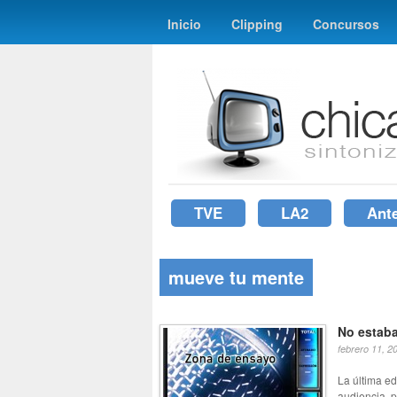
Inicio
Clipping
Concursos
TVE
LA2
Ant
mueve tu mente
No estab
febrero 11, 2
La última ed
audiencia, p