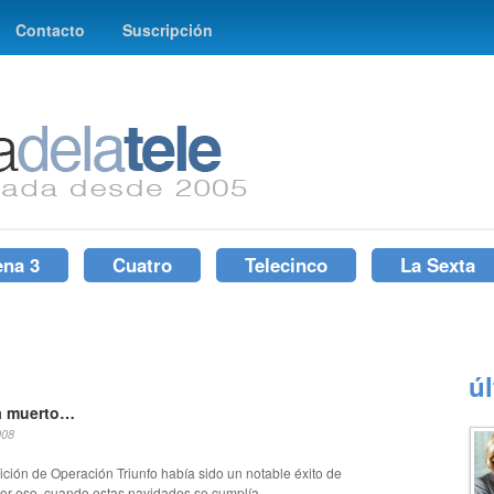
Contacto
Suscripción
ena 3
Cuatro
Telecinco
La Sexta
ú
a muerto…
008
ición de Operación Triunfo había sido un notable éxito de
or eso, cuando estas navidades se cumplía...