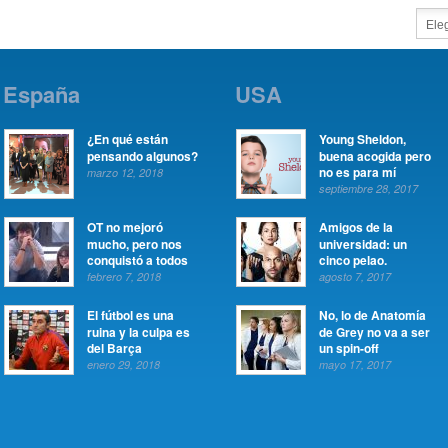
España
USA
¿En qué están
Young Sheldon,
pensando algunos?
buena acogida pero
no es para mí
marzo 12, 2018
septiembre 28, 2017
OT no mejoró
Amigos de la
mucho, pero nos
universidad: un
conquistó a todos
cinco pelao.
febrero 7, 2018
agosto 7, 2017
El fútbol es una
No, lo de Anatomía
ruina y la culpa es
de Grey no va a ser
del Barça
un spin-off
enero 29, 2018
mayo 17, 2017