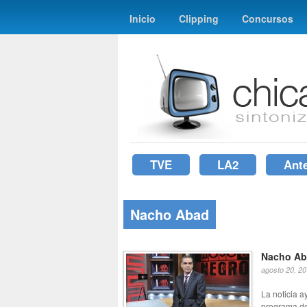
Inicio
Clipping
Concursos
TVE
LA2
Ant
Nacho Abad
Nacho Ab
agosto 20, 2
La noticia a
programa de