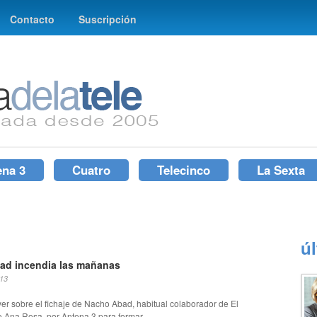
Contacto
Suscripción
ena 3
Cuatro
Telecinco
La Sexta
ú
ad incendia las mañanas
013
yer sobre el fichaje de Nacho Abad, habitual colaborador de El
 Ana Rosa, por Antena 3 para formar...