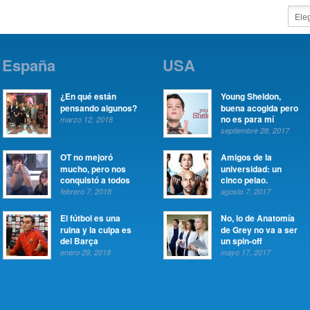
España
USA
¿En qué están
Young Sheldon,
pensando algunos?
buena acogida pero
no es para mí
marzo 12, 2018
septiembre 28, 2017
OT no mejoró
Amigos de la
mucho, pero nos
universidad: un
conquistó a todos
cinco pelao.
febrero 7, 2018
agosto 7, 2017
El fútbol es una
No, lo de Anatomía
ruina y la culpa es
de Grey no va a ser
del Barça
un spin-off
enero 29, 2018
mayo 17, 2017