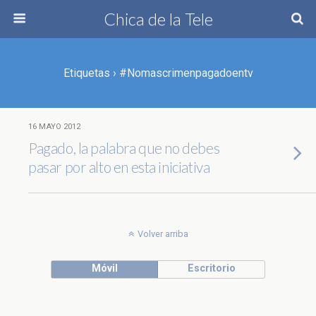
Chica de la Tele
Etiquetas › #nomascrimenpagadoentv
16 MAYO 2012
Pagado, la palabra que no debes
pasar por alto en esta iniciativa
Volver arriba
Móvil
Escritorio