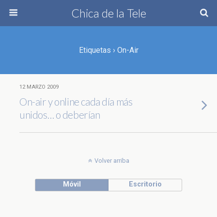
Chica de la Tele
Etiquetas › On-Air
12 MARZO 2009
On-air y online cada día más
unidos… o deberían
Volver arriba
Móvil
Escritorio