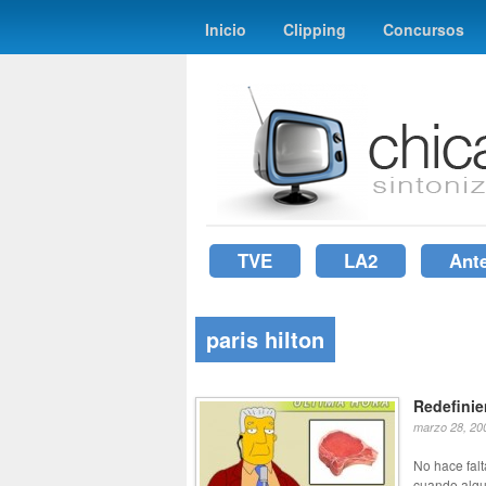
Inicio
Clipping
Concursos
TVE
LA2
Ant
paris hilton
Redefinie
marzo 28, 20
No hace falt
cuando algui