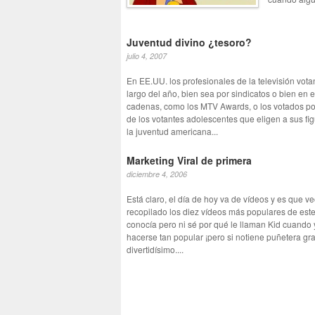
Juventud divino ¿tesoro?
julio 4, 2007
En EE.UU. los profesionales de la televisión vota
largo del año, bien sea por sindicatos o bien en
cadenas, como los MTV Awards, o los votados po
de los votantes adolescentes que eligen a sus fi
la juventud americana...
Marketing Viral de primera
diciembre 4, 2006
Está claro, el día de hoy va de vídeos y es que 
recopilado los diez vídeos más populares de este 
conocía pero ni sé por qué le llaman Kid cuando
hacerse tan popular ¡pero si notiene puñetera gr
divertidísimo....