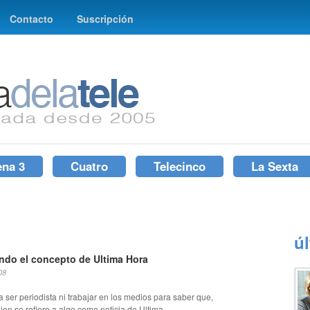
Contacto
Suscripción
ena 3
Cuatro
Telecinco
La Sexta
ú
ndo el concepto de Ultima Hora
08
a ser periodista ni trabajar en los medios para saber que,
en se refiere a algo como noticia de Ultima...