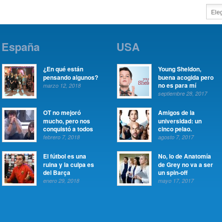
España
USA
¿En qué están
Young Sheldon,
pensando algunos?
buena acogida pero
no es para mí
marzo 12, 2018
septiembre 28, 2017
OT no mejoró
Amigos de la
mucho, pero nos
universidad: un
conquistó a todos
cinco pelao.
febrero 7, 2018
agosto 7, 2017
El fútbol es una
No, lo de Anatomía
ruina y la culpa es
de Grey no va a ser
del Barça
un spin-off
enero 29, 2018
mayo 17, 2017