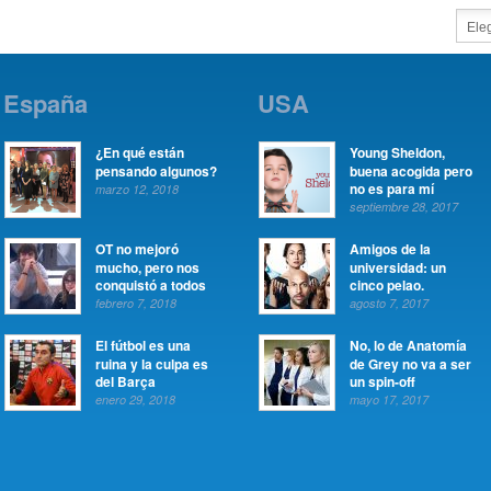
España
USA
¿En qué están
Young Sheldon,
pensando algunos?
buena acogida pero
no es para mí
marzo 12, 2018
septiembre 28, 2017
OT no mejoró
Amigos de la
mucho, pero nos
universidad: un
conquistó a todos
cinco pelao.
febrero 7, 2018
agosto 7, 2017
El fútbol es una
No, lo de Anatomía
ruina y la culpa es
de Grey no va a ser
del Barça
un spin-off
enero 29, 2018
mayo 17, 2017