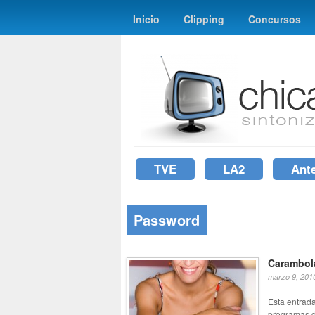
Inicio
Clipping
Concursos
TVE
LA2
Ant
Password
Carambol
marzo 9, 201
Esta entrad
programas d