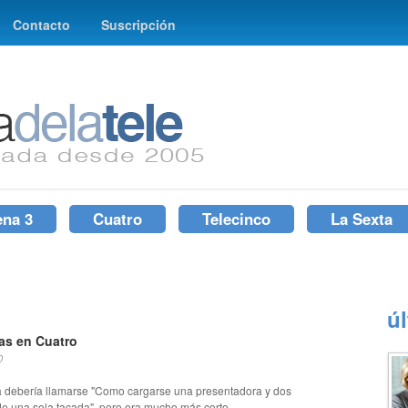
Contacto
Suscripción
ena 3
Cuatro
Telecinco
La Sexta
ú
as en Cuatro
0
a debería llamarse "Como cargarse una presentadora y dos
e una sola tacada", pero era mucho más corto...