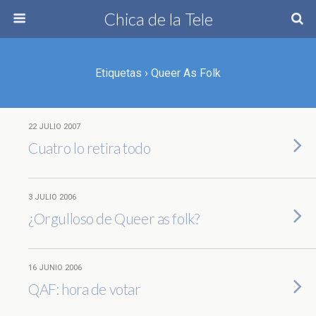
Chica de la Tele
Etiquetas › Queer As Folk
22 JULIO 2007
Cuatro lo retira todo
3 JULIO 2006
¿Orgulloso de Queer as folk?
16 JUNIO 2006
QAF: hora de votar