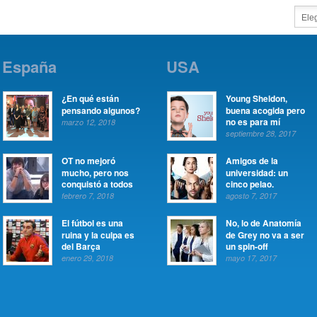
España
USA
¿En qué están
Young Sheldon,
pensando algunos?
buena acogida pero
no es para mí
marzo 12, 2018
septiembre 28, 2017
OT no mejoró
Amigos de la
mucho, pero nos
universidad: un
conquistó a todos
cinco pelao.
febrero 7, 2018
agosto 7, 2017
El fútbol es una
No, lo de Anatomía
ruina y la culpa es
de Grey no va a ser
del Barça
un spin-off
enero 29, 2018
mayo 17, 2017