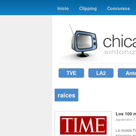
Inicio
Clipping
Concursos
TVE
LA2
Ant
raices
Los 100 m
septiembre 7
La revista 
televisión de