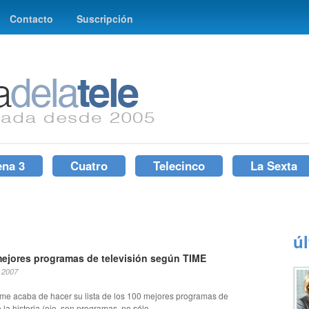
Contacto
Suscripción
ena 3
Cuatro
Telecinco
La Sexta
ú
ejores programas de televisión según TIME
, 2007
Time acaba de hacer su lista de los 100 mejores programas de
 la historia (ojo, son programas, no sólo...