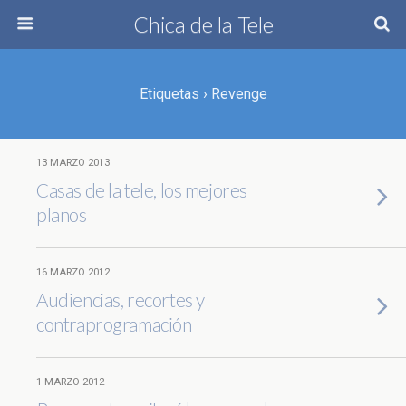
Chica de la Tele
Etiquetas › Revenge
13 MARZO 2013
Casas de la tele, los mejores
planos
16 MARZO 2012
Audiencias, recortes y
contraprogramación
1 MARZO 2012