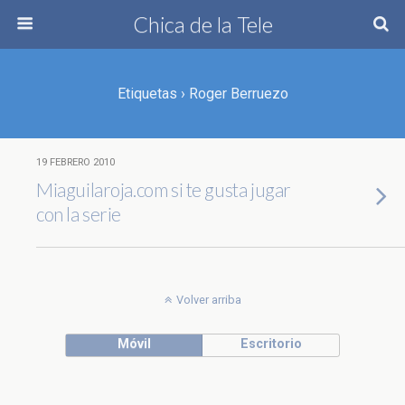
Chica de la Tele
Etiquetas › Roger Berruezo
19 FEBRERO 2010
Miaguilaroja.com si te gusta jugar
con la serie
Volver arriba
Móvil
Escritorio