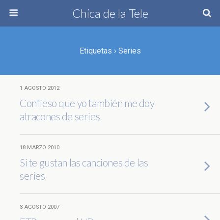
Chica de la Tele
Etiquetas › Series
1 AGOSTO 2012
Confieso que yo también me doy
atracones de series
18 MARZO 2010
Si te gustan las canciones de las
series
3 AGOSTO 2007