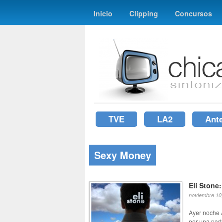
Inicio
Clipping
Concursos
TVE
LA2
Ant
Sexy Money
Eli Stone:
noviembre 10
Ayer noche A
por una par