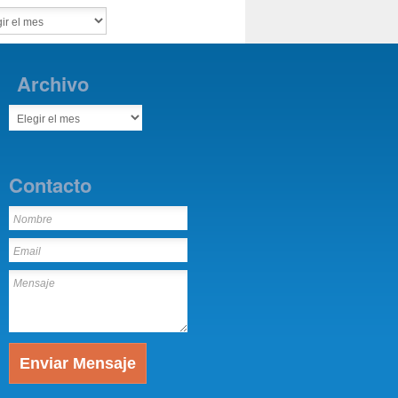
Archivo
Contacto