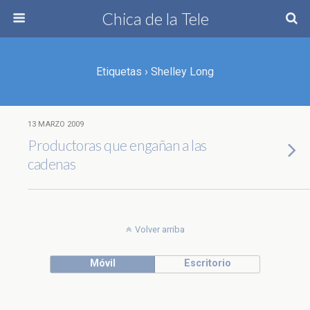
Chica de la Tele
Etiquetas › Shelley Long
13 MARZO 2009
Productoras que engañan a las
cadenas
Volver arriba
Móvil
Escritorio