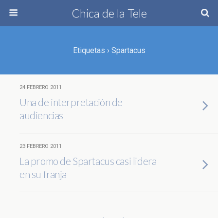
Chica de la Tele
Etiquetas › Spartacus
24 FEBRERO 2011
Una de interpretación de
audiencias
23 FEBRERO 2011
La promo de Spartacus casi lidera
en su franja